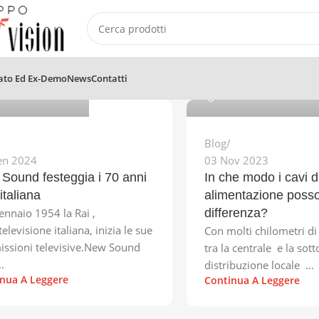
ster_senzasito
webmaster_senzasito
ato Ed Ex-Demo
News
Contatti
Blog
en 2024
03 Nov 2023
Sound festeggia i 70 anni
In che modo i cavi d
 italiana
alimentazione posso
Gennaio 1954 la Rai ,
differenza?
elevisione italiana, inizia le sue
Con molti chilometri di c
issioni televisive.New Sound
tra la centrale e la sot
.
distribuzione locale ...
nua A Leggere
Continua A Leggere