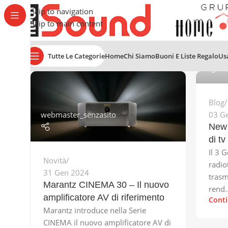
Skip to navigation
Skip to main content
Tutte Le Categorie
webma
Home
Chi Siamo
Buoni E Liste Regalo
Us
Blog
webmaster_senzasito
03 G
New 
di tv
Il 3 
Novità
radiot
31 Gen 2024
trasm
Marantz CINEMA 30 – Il nuovo
rend..
amplificatore AV di riferimento
Conti
Marantz introduce nella Serie
CINEMA il nuovo amplificatore AV di