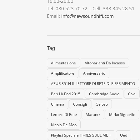
16.00-20.00
Tel. 080 523 70 72 | Cell. 338 345 28 51
Email:
info@newsoundhifi.com
Tag
Alimentazione
Altoparlanti Da Incasso
Amplificatore
Anniversario
AZUR 851N IL LETTORE DI RETE DI RIFERIMENTO
Bari Hi-End 2015
Cambridge Audio
Cavi
Cinema
Consigli
Geloso
Lettore Di Rete
Marantz
Mirko Signorile
Nicola De Meo
Playlist Speciale HI-RES SUBLIME +
Qed