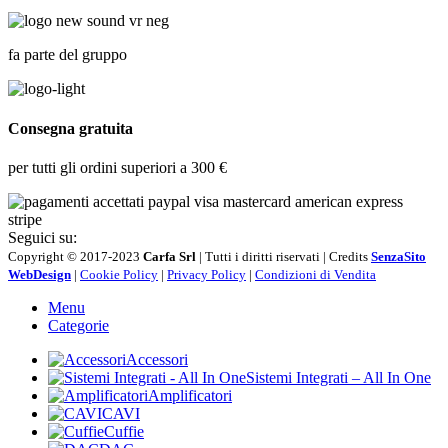
fa parte del gruppo
Consegna gratuita
per tutti gli ordini superiori a 300 €
Seguici su:
Copyright © 2017-2023
Carfa Srl
| Tutti i diritti riservati | Credits
SenzaSito
WebDesign
|
Cookie Policy
|
Privacy Policy
|
Condizioni di Vendita
Menu
Categorie
Accessori
Sistemi Integrati – All In One
Amplificatori
CAVI
Cuffie