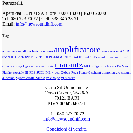
Petruzzelli.
Aperti dal LUN al SAB, ore 10.00-13.00 | 16.00-20.00
Tel. 080 523 70 72 | Cell. 338 345 28 51
Email:
info@newsoundhifi.com
Tag
amplificatore
alimentazione
altoparlanti da incasso
anniversario
AZUR
851N IL LETTORE DI RETE DI RIFERIMENTO
Bari Hi-End 2015
cambridge audio
cavi
marantz
cinema
consigli
geloso
lettore di rete
Mirko Signorile
Nicola De Meo
Playlist speciale HI-RES SUBLIME +
qed
Qobuz
Rega Planar 8
schemi di montaggio
sistemi
a incasso
System Audio Saxo 5
tv vintage
vj MrDice
Carfa Srl Uninominale
Corso Cavour, 26-26/A
70121 BARI
P.IVA 06945940721
Tel. 080 523.70.72
info@newsoundhifi.com
Condizioni di vendita