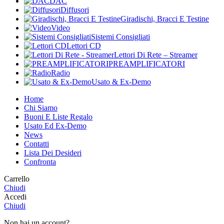
DAC
Diffusori
Giradischi, Bracci E Testine
Video
Sistemi Consigliati
Lettori CD
Lettori Di Rete – Streamer
PREAMPLIFICATORI
Radio
Usato & Ex-Demo
Home
Chi Siamo
Buoni E Liste Regalo
Usato Ed Ex-Demo
News
Contatti
Lista Dei Desideri
Confronta
Carrello
Chiudi
Accedi
Chiudi
Non hai un account?