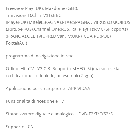
Freeview Play (UK), Maxdome (GER),
Timvision(IT),ChiliTV(IT),BBC
iPlayer(UK),Mitele(SPAGNA),RTVe(SPAGNA),IVI(RUS),OKKO(
),Rutube(RUS),Channel One(RUS);Rai Play(IT);RMC (SFR sports)
(FRANCIA),OLL TV(UKR),Divan.TV(UKR), CDA.PL (POL)
Foxtel(Au )
programma di navigazione in rete
Odino HbbTV V2.0.3 Supporto MHEG Sì (ma solo se la
certificazione lo richiede, ad esempio Ziggo)
Applicazione per smartphone APP VIDAA
Funzionalità di ricezione e TV
Sintonizzatore digitale e analogico DVB-T2/T/C/S2/S
Supporto LCN