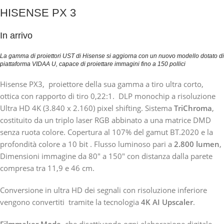
HISENSE PX 3
In arrivo
La gamma di proiettori UST di Hisense si aggiorna con un nuovo modello dotato di
piattaforma VIDAA U, capace di proiettare immagini fino a 150 pollici
Hisense PX3, proiettore della sua gamma a tiro ultra corto,
ottica con rapporto di tiro 0,22:1. DLP monochip a risoluzione
Ultra HD 4K (3.840 x 2.160) pixel shifting. Sistema
TriChroma
,
costituito da un triplo laser RGB abbinato a una matrice DMD
senza ruota colore. Copertura al 107% del gamut BT.2020 e la
profondità colore a 10 bit . Flusso luminoso pari a
2.800 lumen
,
Dimensioni immagine da 80″ a 150″ con distanza dalla parete
compresa tra 11,9 e 46 cm.
Conversione in ultra HD dei segnali con risoluzione inferiore
vengono convertiti tramite la tecnologia
4K AI Upscaler
.
Filmmaker Mode
, che disattivando ogni elaborazione digitale