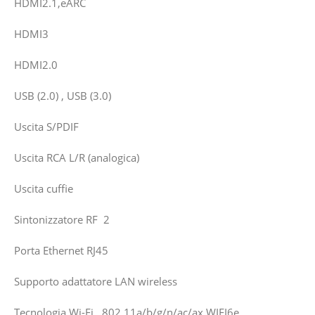
HDMI2.1,eARC
HDMI3
HDMI2.0
USB (2.0) , USB (3.0)
Uscita S/PDIF
Uscita RCA L/R (analogica)
Uscita cuffie
Sintonizzatore RF 2
Porta Ethernet RJ45
Supporto adattatore LAN wireless
Tecnologia Wi-Fi 802.11a/b/g/n/ac/ax,WIFI6e