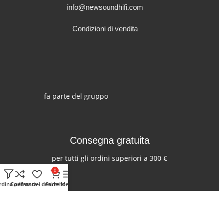
info@newsoundhifi.com
Condizioni di vendita
fa parte del gruppo
Consegna gratuita
per tutti gli ordini superiori a 300 €
0
rdina per
Confronta
Lista dei desideri
Carrello
Menu
Seguici su: