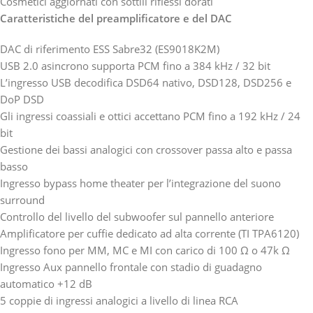
Cosmetici aggiornati con sottili riflessi dorati
Caratteristiche del preamplificatore e del DAC
DAC di riferimento ESS Sabre32 (ES9018K2M)
USB 2.0 asincrono supporta PCM fino a 384 kHz / 32 bit
L’ingresso USB decodifica DSD64 nativo, DSD128, DSD256 e
DoP DSD
Gli ingressi coassiali e ottici accettano PCM fino a 192 kHz / 24
bit
Gestione dei bassi analogici con crossover passa alto e passa
basso
Ingresso bypass home theater per l’integrazione del suono
surround
Controllo del livello del subwoofer sul pannello anteriore
Amplificatore per cuffie dedicato ad alta corrente (TI TPA6120)
Ingresso fono per MM, MC e MI con carico di 100 Ω o 47k Ω
Ingresso Aux pannello frontale con stadio di guadagno
automatico +12 dB
5 coppie di ingressi analogici a livello di linea RCA