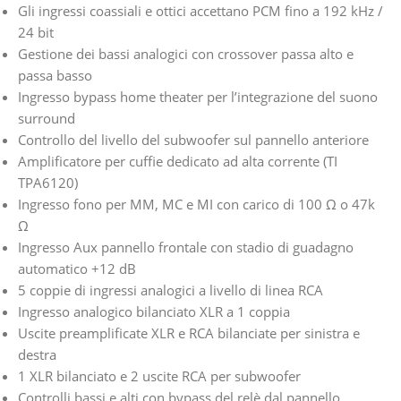
Gli ingressi coassiali e ottici accettano PCM fino a 192 kHz /
24 bit
Gestione dei bassi analogici con crossover passa alto e
passa basso
Ingresso bypass home theater per l’integrazione del suono
surround
Controllo del livello del subwoofer sul pannello anteriore
Amplificatore per cuffie dedicato ad alta corrente (TI
TPA6120)
Ingresso fono per MM, MC e MI con carico di 100 Ω o 47k
Ω
Ingresso Aux pannello frontale con stadio di guadagno
automatico +12 dB
5 coppie di ingressi analogici a livello di linea RCA
Ingresso analogico bilanciato XLR a 1 coppia
Uscite preamplificate XLR e RCA bilanciate per sinistra e
destra
1 XLR bilanciato e 2 uscite RCA per subwoofer
Controlli bassi e alti con bypass del relè dal pannello