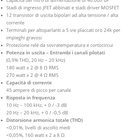
Stadi di ingresso JFET abbinati e stadi driver MOSFET
12 transistor di uscita bipolari ad alta tensione / alta
corrente
Terminali per altoparlanti a 5 vie placcati oro 24k per
impieghi gravosi
Protezione relè da sovratemperatura e cortocircui
Potenza in uscita – Entrambi i canali pilotati
(0,9% THD, 20 Hz – 20 kHz)
180 watt x 2 @ 8 Ω RMS
270 watt x 2 @ 4 Ω RMS
Capacità di corrente
45 ampere di picco per canale
Risposta in frequenza
10 Hz – 100 kHz, + 0 / -3 dB
20 Hz – 20 kHz, + 0 / -0,5 dB
Distorsione armonica totale (THD)
<0,01%, livelli di ascolto medi
<0,05%, 160 watt x 2 a 8 Ω