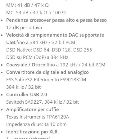
MM: 41 dB / 47 k Ω
MC: 54 dB / 47 k Ω o 100 Ω
Pendenza crossover passa alto e passa basso
12 dB per ottava
Velocità di campionamento DAC supportate
USB:
fino a 384 kHz / 32 bit PCM
DSD Nativo: DSD 64, DSD 128, DSD 256
DSD su PCM (DoP) a 384 kHz
Coassiale / Ottico:
fino a 192 kHz / 24 bit PCM
Convertitore da digitale ad analogico
ESS Sabre32 Riferimento ES9018K2M
384 kHz / 32 bit
Controller USB 2.0
Savitech SA9227, 384 kHz / 32 bit
Amplificatore per cuffie
Texas Instruments TPA6120A
Impedenza di uscita 10 ohm
Identificazione pin XLR
1 = massa (schermo)