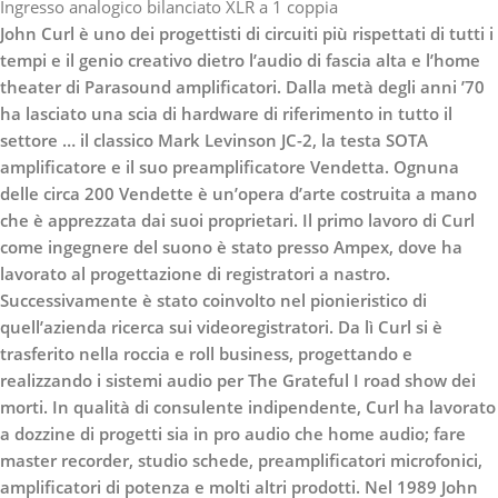
Ingresso analogico bilanciato XLR a 1 coppia
John Curl è uno dei progettisti di circuiti più rispettati di tutti i
tempi e il genio creativo dietro l’audio di fascia alta e l’home
theater di Parasound amplificatori. Dalla metà degli anni ’70
ha lasciato una scia di hardware di riferimento in tutto il
settore … il classico Mark Levinson JC-2, la testa SOTA
amplificatore e il suo preamplificatore Vendetta. Ognuna
delle circa 200 Vendette è un’opera d’arte costruita a mano
che è apprezzata dai suoi proprietari. Il primo lavoro di Curl
come ingegnere del suono è stato presso Ampex, dove ha
lavorato al progettazione di registratori a nastro.
Successivamente è stato coinvolto nel pionieristico di
quell’azienda ricerca sui videoregistratori. Da lì Curl si è
trasferito nella roccia e roll business, progettando e
realizzando i sistemi audio per The Grateful I road show dei
morti. In qualità di consulente indipendente, Curl ha lavorato
a dozzine di progetti sia in pro audio che home audio; fare
master recorder, studio schede, preamplificatori microfonici,
amplificatori di potenza e molti altri prodotti. Nel 1989 John