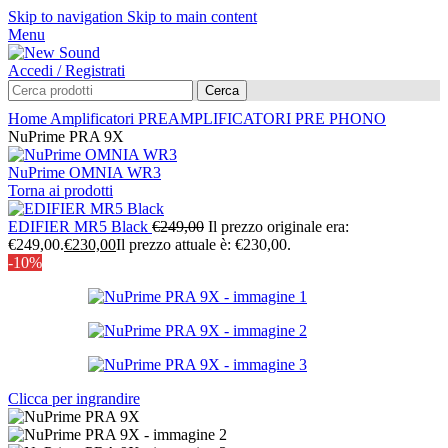
Skip to navigation
Skip to main content
Menu
Accedi / Registrati
Cerca
Home
Amplificatori
PREAMPLIFICATORI
PRE PHONO
NuPrime PRA 9X
NuPrime OMNIA WR3
Torna ai prodotti
EDIFIER MR5 Black
€
249,00
Il prezzo originale era:
€249,00.
€
230,00
Il prezzo attuale è: €230,00.
-10%
Clicca per ingrandire