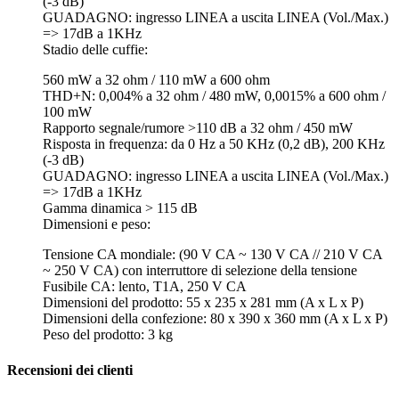
(-3 dB)
GUADAGNO: ingresso LINEA a uscita LINEA (Vol./Max.)
=> 17dB a 1KHz
Stadio delle cuffie:
560 mW a 32 ohm / 110 mW a 600 ohm
THD+N: 0,004% a 32 ohm / 480 mW, 0,0015% a 600 ohm /
100 mW
Rapporto segnale/rumore >110 dB a 32 ohm / 450 mW
Risposta in frequenza: da 0 Hz a 50 KHz (0,2 dB), 200 KHz
(-3 dB)
GUADAGNO: ingresso LINEA a uscita LINEA (Vol./Max.)
=> 17dB a 1KHz
Gamma dinamica > 115 dB
Dimensioni e peso:
Tensione CA mondiale: (90 V CA ~ 130 V CA // 210 V CA
~ 250 V CA) con interruttore di selezione della tensione
Fusibile CA: lento, T1A, 250 V CA
Dimensioni del prodotto: 55 x 235 x 281 mm (A x L x P)
Dimensioni della confezione: 80 x 390 x 360 mm (A x L x P)
Peso del prodotto: 3 kg
Recensioni dei clienti