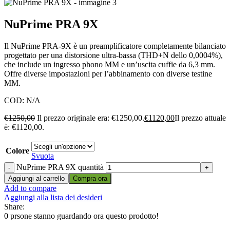
NuPrime PRA 9X
Il NuPrime PRA-9X è un preamplificatore completamente bilanciato
progettato per una distorsione ultra-bassa (THD+N dello 0,0004%),
che include un ingresso phono MM e un’uscita cuffie da 6,3 mm.
Offre diverse impostazioni per l’abbinamento con diverse testine
MM.
COD:
N/A
€
1250,00
Il prezzo originale era: €1250,00.
€
1120,00
Il prezzo attuale
è: €1120,00.
Colore
Svuota
NuPrime PRA 9X quantità
Aggiungi al carrello
Compra ora
Add to compare
Aggiungi alla lista dei desideri
Share:
0
prsone stanno guardando ora questo prodotto!