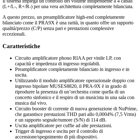
Il sistema impiega un controllo del volume indipendente a 4 canali
(L+/L-, R+/R-) per una vera architettura completamente bilanciata.
A questo prezzo, un preamplificatore high-end completamente
bilanciato come il PRA9X è una rarità, in quanto offre un rapporto
qualità/prezzo (C/P) senza pari e prestazioni complessive
eccezionali.
Caratteristiche
Circuito amplificatore phono RIAA per vinile LP, con
capacità e impedenza di ingresso regolabili.
Preamplificatore completamente bilanciato in ingresso e in
uscita.
Utilizzando il modulo amplificatore operazionale doppio con
ingresso bipolare MUSES8820, il PRA-9X è in grado di
riprodurre la presenza di un’orchestra come quella di un
concerto sinfonico e il respiro di un musicista in una sala con
musica dal vivo.
Circuito booster di corrente di nuova generazione di NuPrime,
che garantisce prestazioni THD pari allo 0,0004% (7,5 Vrms)
e un rapporto segnale/rumore (S/N) di 114 dB.
Uscita amplificatore per cuffie ad alte prestazioni.
Trigger di ingresso e uscita per il controllo di
accensione/spegnimento di più dispositivi.