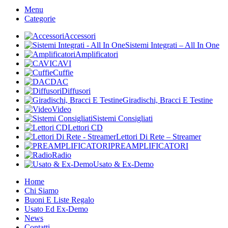
Menu
Categorie
Accessori
Sistemi Integrati – All In One
Amplificatori
CAVI
Cuffie
DAC
Diffusori
Giradischi, Bracci E Testine
Video
Sistemi Consigliati
Lettori CD
Lettori Di Rete – Streamer
PREAMPLIFICATORI
Radio
Usato & Ex-Demo
Home
Chi Siamo
Buoni E Liste Regalo
Usato Ed Ex-Demo
News
Contatti