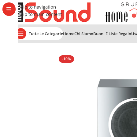
Skip to navigation
Skip to main content
Tutte Le Categorie
Home
Chi Siamo
Buoni E Liste Regalo
Us
Home
Diffusori
SUBWOOFER AMPLIFICATI
FOCAL Sub
-10%