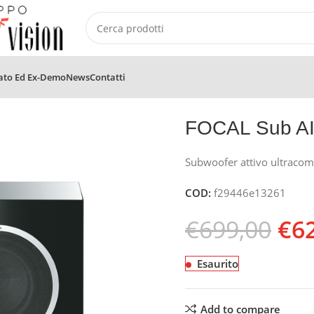
ato Ed Ex-Demo
News
Contatti
 AIR
FOCAL Sub A
Subwoofer attivo ultracom
COD:
f29446e13261
€
699,00
€
6
Esaurito
Add to compare