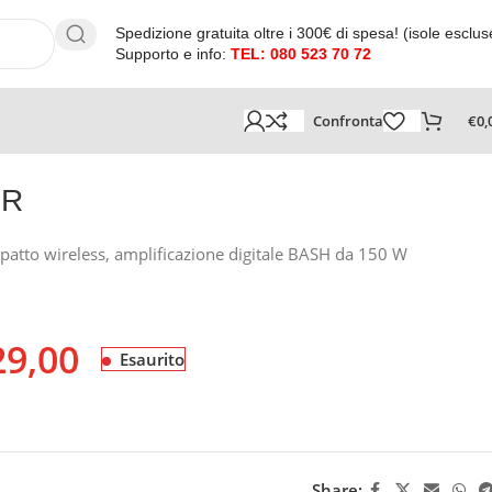
Spedizione gratuita oltre i 300€ di spesa! (isole esclus
Supporto e info:
TEL: 080 523 70 72
Confronta
€
0,
IR
patto wireless, amplificazione digitale BASH da 150 W
29,00
Esaurito
Share: