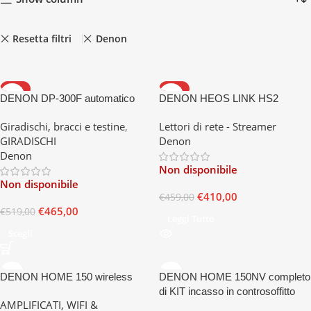
Resetta filtri
Denon
-10%
-11%
DENON DP-300F automatico
DENON HEOS LINK HS2
Giradischi, bracci e testine
,
Lettori di rete - Streamer
GIRADISCHI
Denon
Denon
Non disponibile
Non disponibile
€
410,00
€
459,00
€
465,00
€
519,00
Leggi Tutto
Scegli
DENON HOME 150 wireless
DENON HOME 150NV completo
di KIT incasso in controsoffitto
AMPLIFICATI, WIFI &