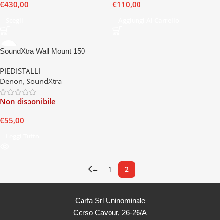
€
430,00
€
110,00
Scegli
Aggiungi Al Carrello
SoundXtra Wall Mount 150
PIEDISTALLI
Denon
,
SoundXtra
Non disponibile
€
55,00
Leggi Tutto
←
1
2
Carfa Srl Uninominale
Corso Cavour, 26-26/A